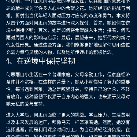
何思雨，一个在风雨中绽放的年轻女性，以其顽强的意志和不
屈的精神成为了许多人心中的希望之花。她所经历的挑战与困
难，折射出当代年轻人面对压力时应有的态度和勇气。本文将
从四个方面对何思雨的故事进行深入探讨：首先，她如何在逆
境中保持坚韧；其次，她是如何将希望融入生活；接着，何思
雨对周围人的影响与启示；最后，展望未来，她所代表的新时
代女性形象。通过这些方面，我们能够更好地理解何思雨这位
充满力量与灵魂的人物，以及她所传递出的积极信念。
1、在逆境中保持坚韧
何思雨自小生活在一个普通家庭，父母辛勤工作，但家庭经济
条件并不宽裕。在这样的背景下，她从小就懂得了努力的重要
性。每当遇到困难，她总是咬紧牙关，坚持自己的信念，不轻
言放弃。这种坚韧不仅源于自身内心的强大，也来源于父母对
她无私的爱与支持。
进入大学后，何思雨面临了更大的挑战。学业压力、生活费用
以及未来发展的迷茫，都像乌云一样笼罩着她。然而，她没有
选择逃避，而是利用课余时间打工，为自己减轻经济负担。在
这个过程中，她不仅锻炼了自己的能力，也培养了更加坚定的