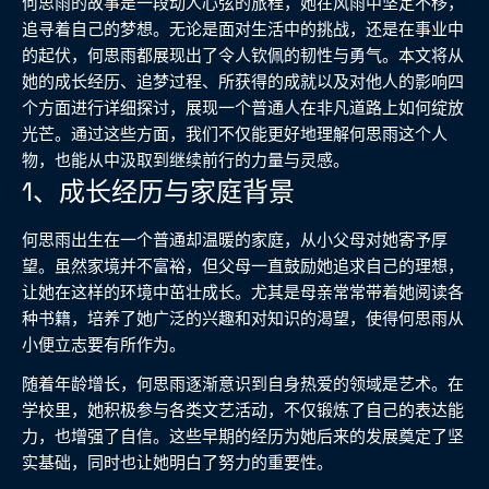
何思雨的故事是一段动人心弦的旅程，她在风雨中坚定不移，
追寻着自己的梦想。无论是面对生活中的挑战，还是在事业中
的起伏，何思雨都展现出了令人钦佩的韧性与勇气。本文将从
她的成长经历、追梦过程、所获得的成就以及对他人的影响四
个方面进行详细探讨，展现一个普通人在非凡道路上如何绽放
光芒。通过这些方面，我们不仅能更好地理解何思雨这个人
物，也能从中汲取到继续前行的力量与灵感。
1、成长经历与家庭背景
何思雨出生在一个普通却温暖的家庭，从小父母对她寄予厚
望。虽然家境并不富裕，但父母一直鼓励她追求自己的理想，
让她在这样的环境中茁壮成长。尤其是母亲常常带着她阅读各
种书籍，培养了她广泛的兴趣和对知识的渴望，使得何思雨从
小便立志要有所作为。
随着年龄增长，何思雨逐渐意识到自身热爱的领域是艺术。在
学校里，她积极参与各类文艺活动，不仅锻炼了自己的表达能
力，也增强了自信。这些早期的经历为她后来的发展奠定了坚
实基础，同时也让她明白了努力的重要性。