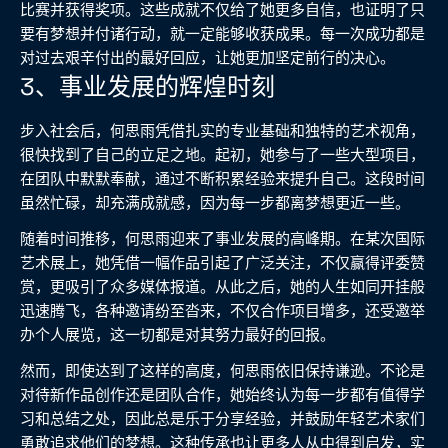
比赛并获得奖项。这些成就不仅给了她更多自信，也证明了只
要有梦想并付诸行动，就一定能够收获成果。每一次成功都是
对过去艰辛付出的最好回应，让她更加坚定前行的决心。
3、事业发展的辉煌时刻
步入社会后，何思雨凭借扎实的专业基础和独特的艺术视角，
很快找到了自己的立足之地。起初，她参与了一些大型项目，
在团队中默默奉献，通过不断积累经验来提升自己。这段时间
虽然忙碌，却充满成就感，因为每一步都离梦想更近一些。
随着时间推移，何思雨迎来了事业发展的高峰期。在某次国际
艺术展上，她凭借一幅作品引起了广泛关注，不仅赢得评委赞
赏，更吸引了众多媒体报道。从此之后，她的人生如同开挂般
迅速腾飞，各种邀请纷至沓来，不仅合作项目增多，还受邀举
办个人展览，这一切都是对其努力最好的回报。
然而，即使达到了这样的高度，何思雨依旧保持谦逊。不论是
对待新作品创作还是团队合作，她始终认为每一步都有值得学
习和总结之处，因此总是乐于分享经验，并鼓励年轻艺术家们
勇敢追求他们的梦想。这种传承也让更多人从中得到启发，实