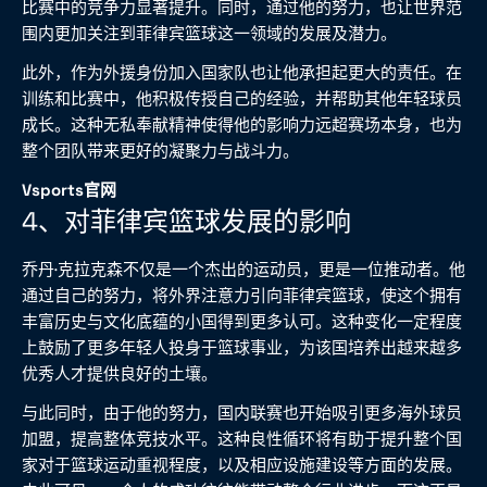
比赛中的竞争力显著提升。同时，通过他的努力，也让世界范
围内更加关注到菲律宾篮球这一领域的发展及潜力。
此外，作为外援身份加入国家队也让他承担起更大的责任。在
训练和比赛中，他积极传授自己的经验，并帮助其他年轻球员
成长。这种无私奉献精神使得他的影响力远超赛场本身，也为
整个团队带来更好的凝聚力与战斗力。
Vsports官网
4、对菲律宾篮球发展的影响
乔丹·克拉克森不仅是一个杰出的运动员，更是一位推动者。他
通过自己的努力，将外界注意力引向菲律宾篮球，使这个拥有
丰富历史与文化底蕴的小国得到更多认可。这种变化一定程度
上鼓励了更多年轻人投身于篮球事业，为该国培养出越来越多
优秀人才提供良好的土壤。
与此同时，由于他的努力，国内联赛也开始吸引更多海外球员
加盟，提高整体竞技水平。这种良性循环将有助于提升整个国
家对于篮球运动重视程度，以及相应设施建设等方面的发展。