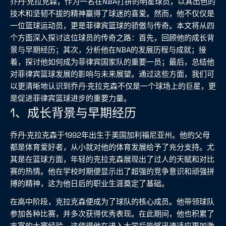
乔丹·克拉克森，作为一名在NBA打拼的明星球员，以其出色的
技术和坚韧不拔的精神赢得了球迷的喜爱。然而，他不仅仅是
一位篮球运动员，更是菲律宾篮球的骄傲与传奇。本文将从四
个方面深入探讨这位球员的传奇之路：首先，回顾他的成长背
景与早期经历；其次，分析他在NBA的发展历程与成就；接
着，探讨他如何成为菲律宾国家队的重要一员；最后，总结他
对菲律宾篮球发展的影响与未来展望。通过这些方面，我们可
以更清晰地认识到乔丹·克拉克森不仅是一个球场上的巨星，更
是促进菲律宾篮球进步的重要力量。
1、成长背景与早期经历
乔丹·克拉克森于1992年出生于美国加利福尼亚州。他的父母
都是体育爱好者，从小就对他的体育发展给予了充分支持。尤
其是在篮球方面，年轻的克拉克森展现出了过人的天赋和对比
赛的热情。他在学校时期便显示出了超强的竞争意识和顽强拼
搏的精神，这为他日后的职业生涯奠定了基础。
在高中阶段，克拉克森便成为了球队的核心成员。他带领球队
参加各种比赛，并多次获得优秀表现。在此期间，他也积累了
丰富的大赛经验，这使得他在进入大学后能够迅速适应更加激