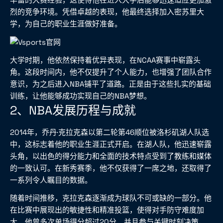
烈的竞争环境。凭借卓越的表现，他最终选择加入密苏里大
学，为自己的职业生涯做好准备。
大学时期，他依然保持着优异表现，在NCAA赛事中崭露头
角。这段时间内，他不仅提升了个人能力，也增强了团队合作
意识，为之后进入NBA铺平了道路。正是由于这些扎实的基础
训练，让他能够成功实现自己的NBA梦想。
2、NBA发展历程与成就
2014年，乔丹·克拉克森以第二轮第46顺位被洛杉矶湖人队选
中，这标志着他的职业生涯正式开启。在湖人队，他迅速崭露
头角，以出色的得分能力和全面的技术特点受到了教练和媒体
的一致认可。在新秀赛季，他不仅获得了一席之地，还取得了
一系列令人瞩目的数据。
随着时间推移，克拉克森逐渐成为球队不可或缺的一部分。他
在比赛中展现出的敏捷性和精准投篮，使得对手防守难度加
大。他曾多次单场得分超过20分，并且参与关键时刻决策，