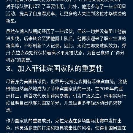
对于球队胜利起到了重要作用。此外，他还参与了一些全明星
活动，提高了自身曝光率，让更多的人关注到这位才华横溢的
新星。
虽然在湖人队期间经历了一些起伏，但这一切并没有阻止他前
进步伐。后来转会至犹他爵士队后，他再次迎来了职业生涯的
新高峰，不断刷新个人记录。因此，无论在哪支球队效力，乔
丹·克拉克森始终保持着高水平竞技状态，为自己赢得了“得分
机器”的美誉。
3、加入菲律宾国家队的重要性
尽管身为美国籍球员，但乔丹·克拉克森拥有菲律宾血统，这使
得他自然而然地成为了菲律宾国家队的一员。在2018年的亚
洲杯上，他首次代表菲律宾参赛，引发广泛关注。他用实际行
动证明自己能够为国家争光，并激励更多年轻运动员追求梦
想。
作为国家队的重要成员，克拉克森在多场国际比赛中发挥出
色。他灵活多变的打法和极具攻击性的风格，使得菲国男篮在