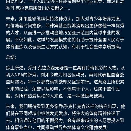
由此可见，一个人的成功往往能带动整个行业进步，而这正是
乔丹·克拉克森所做出的贡献之一。
未来，如果能够继续保持这种势头，加大对青少年培养力度，
相信随着时间推移，菲律宾甚至能够涌现出更多像他一样优秀
的人才，从而进一步推动当地乃至亚洲范围内篮球事业的发
展。不仅如此，这样的发展模式也将有助于提升全国人民对于
体育锻炼以及健康生活方式认知，有利于社会整体素质提高。
总结：
综上所述，乔丹·克拉克森无疑是一位具有传奇色彩的人物。从
初入NBA的新秀，到如今成为知名运动员，再到代表祖国奋战
国际赛场，每一步都充满挑战却又坚定前行。这条路上所积累
下来的经验、荣誉以及影响，不仅属于个人，也属于整个民
族，对所有热爱运动的人来说，是一种激励与鼓舞。
未来，我们期待看到更多像乔丹·克拉克森这样的榜样出现，他
们将在不同领域中继续发光发热，将伟大的体育精神传递下
去。相信通过他们的不懈努力，会有越来越多的人愿意投入到
体育事业当中，共同推动世界各地体育文化蓬勃发展！