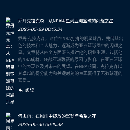
乔丹克拉克森：从NBA明星到亚洲篮球的闪耀之星
2026-05-29 06:15:34
乔丹·克拉克森，这位在NBA打拼的明星球员，凭借其出
色的技术和个人魅力，逐渐成为亚洲篮球圈中的闪耀之
星。文章将从四个方面深入探讨他的职业生涯，包括他
的NBA成就、转战亚洲联赛的原因与影响、在亚洲篮球
中的表现以及对未来的展望。在NBA期间，克拉克森以
其卓越的得分能力和关键时刻的表现赢得了无数球迷的
喜爱...
阅读
何思雨：在风雨中绽放的坚韧与希望之花
2026-05-30 06:15:38