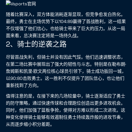
随着比赛深入，双方体能消耗逐渐显现，但竞争愈发白热化。
最终，勇士在主场优势下以104:89赢得了首战胜利，这一结果
不仅增强了他们信心，也给骑士带来了巨大的压力。从这一局
面来看，总决赛注定将是一场持久战。
2、骑士的逆袭之路
尽管首战失利，但骑士并没有因此气馁。他们迅速调整状态，
在第二场比赛中展现出了强大的韧性与斗志。特别是在勒布朗·
詹姆斯和凯里·欧文两位核心球员引领下，骑士成功扳回一城，
以90:80击败勇士。这一胜利不仅提升了团队信心，也让他们
重新找到了方向。
值得注意的是，在接下来的几场较量中，骑士逐渐适应了勇士
的防守策略，通过快速传球和合理跑位创造出更多进攻机会。
同时，他们加强了篮板争抢，使得对方难以形成二次进攻。这
种变化使得骑士能够有效遏制住勇士持续轰炸般的进攻节奏，
从而逐步缩小积分差距。