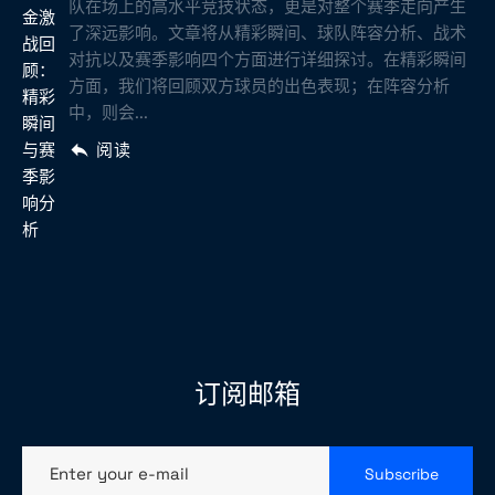
队在场上的高水平竞技状态，更是对整个赛季走向产生
了深远影响。文章将从精彩瞬间、球队阵容分析、战术
对抗以及赛季影响四个方面进行详细探讨。在精彩瞬间
方面，我们将回顾双方球员的出色表现；在阵容分析
中，则会...
阅读
订阅邮箱
Enter your e-mail
Subscribe