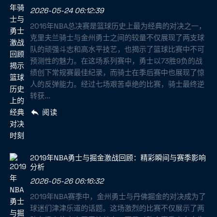
2026-05-24 06:12:39
2016年NBA总决赛是篮球历史上最为经典的对决之一，
克里夫兰骑士与金州勇士之间的较量不仅展现了两支球
队的顽强斗志和高水平技艺，也揭示了篮球比赛中不可
预测性的魅力。在这场系列赛中，勇士以73胜9负的战
绩创下常规赛最佳纪录，而骑士在季后赛中也展现了惊
人的反弹能力。经过七场艰苦卓绝的比赛，骑士最终逆
转获...
阅读
2019年NBA勇士与掘金激战回顾：精彩瞬间与赛季影响
分析
2026-05-26 06:16:32
2019年NBA赛季中，金州勇士与丹佛掘金的对决成为了
球迷们津津乐道的话题。这场激烈的比赛不仅展示了两