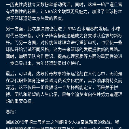
一历史性成就令无数粉丝感动落泪。同时，这样一轮严谨且富
有戏剧性的较量，让NBA这个联盟更具魅力，加深了全球粉丝
对于篮球运动本身热爱的程度。
另一方面，此次总决赛也促进了 NBA 战术理念的发展。小球
时代已然来临，小个子阵容搭配迅速成为各支球队追求的新标
杆。而另一方面，对传统篮球理念进行重新审视，也促使一些
球队开始尝试不同风格，这为未来篮球的发展提供新的思路。
同时，加强团队合作意识、提高心理素质等方面的重要性被进
一步凸显出来，为年轻运动员树立榜样。
最后，可以说，这段传奇故事将永远铭刻在人们心中，无论是
在现代职业体育还是普通消费者文化层面，其影响都将持久而
深远。这不仅是一组数据或一个奖杯所能定义，而是关于拼
搏、团结和希望的人生启示，是每个追梦者向往并努力追逐理
想的重要象征。
总结：
回顾2016年骑士与勇士之间那段令人振奋且难忘的激战，我
们看到的不仅是一场简单的体育竞争，而是一个关于奋斗、不