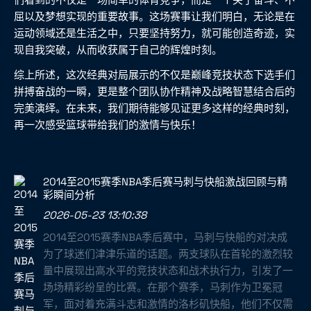
屈以及梦想实现的重要故事。这场赛事让我们明白，无论是在
运动领域还是生活之中，只要坚持努力，就可能创造奇迹，实
现自我突破，从而收获属于自己的辉煌时刻。
综上所述，这次经典对局展示的不仅是巅峰竞技状态下选手们
拼搏奋战的一瞬，更是整个团队协作精神及战略智慧结合后的
完美演绎。在未来，我们期待能够见证更多这样的经典时刻，
再一次感受篮球带给我们的激情与快乐！
2014至2015赛季NBA季后赛马刺与快船激战回顾与精
彩瞬间分析
2026-05-23 13:10:38
2014至2015赛季NBA季后赛中，马刺与快船的对决成
为了球迷们津津乐道的话题。两支球队在首轮的激烈较
量中展现出高水平的竞技状态和战术执行力，引发了一
场场精彩纷呈的比赛。在那个赛季，马刺作为卫冕冠
军，面对着充满斗志和激情的洛杉矶快船，他们不仅需