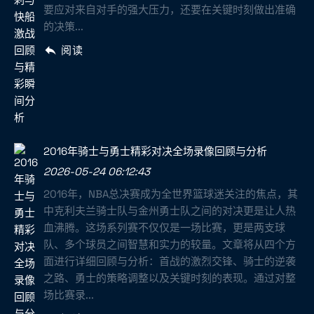
要应对来自对手的强大压力，还要在关键时刻做出准确
的决策...
阅读
2016年骑士与勇士精彩对决全场录像回顾与分析
2026-05-24 06:12:43
2016年，NBA总决赛成为全世界篮球迷关注的焦点，其
中克利夫兰骑士队与金州勇士队之间的对决更是让人热
血沸腾。这场系列赛不仅仅是一场比赛，更是两支球
队、多个球员之间智慧和实力的较量。文章将从四个方
面进行详细回顾与分析：首战的激烈交锋、骑士的逆袭
之路、勇士的策略调整以及关键时刻的表现。通过对整
场比赛录...