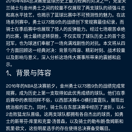
2016年NBA总决赛是篮球历史上最为经典的对决之一，克里夫
兰骑士与金州勇士之间的较量不仅展现了两支球队的顽强斗志
和高水平技艺，也揭示了篮球比赛中不可预测性的魅力。在这
场系列赛中，勇士以73胜9负的战绩创下常规赛最佳纪录，而
骑士在季后赛中也展现了惊人的反弹能力。经过七场艰苦卓绝
的比赛，骑士最终逆转获胜，不仅实现了球队历史上的首个总
冠军，也为球迷们奉献了一场充满戏剧性的对抗。本文将从四
个方面回顾这一经典对决：背景与阵容、精彩时刻、战术较量
以及影响与意义，深入分析这场伟大赛事所带来的震撼和启
示。
1、背景与阵容
2016年的NBA总决赛前夕，金州勇士以73胜9负的战绩完成常
规赛，成为历史上第一支取得如此优秀成绩的球队。他们在季
后赛中的表现同样不俗，以西部决赛4-0横扫雷霆队，展现出
统治般的实力。同时，骑士队在东部决赛中经历了波折，以4-
2击败猛龙队晋级。这两支球队都拥有各自杰出的球员，如勇
士的斯蒂芬·库里和克雷·汤普森，以及骑士的勒布朗·詹姆斯和
凯里·欧文，这些明星选手的存在使得总决赛备受瞩目。