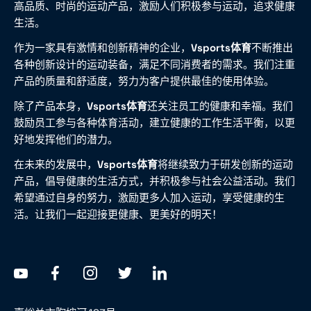
高品质、时尚的运动产品，激励人们积极参与运动，追求健康
生活。
作为一家具有激情和创新精神的企业，
Vsports体育
不断推出
各种创新设计的运动装备，满足不同消费者的需求。我们注重
产品的质量和舒适度，努力为客户提供最佳的使用体验。
除了产品本身，
Vsports体育
还关注员工的健康和幸福。我们
鼓励员工参与各种体育活动，建立健康的工作生活平衡，以更
好地发挥他们的潜力。
在未来的发展中，
Vsports体育
将继续致力于研发创新的运动
产品，倡导健康的生活方式，并积极参与社会公益活动。我们
希望通过自身的努力，激励更多人加入运动，享受健康的生
活。让我们一起迎接更健康、更美好的明天！