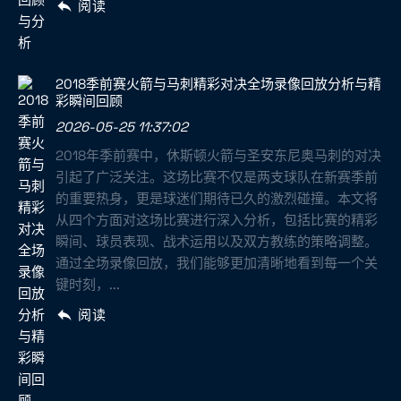
阅读
2018季前赛火箭与马刺精彩对决全场录像回放分析与精
彩瞬间回顾
2026-05-25 11:37:02
2018年季前赛中，休斯顿火箭与圣安东尼奥马刺的对决
引起了广泛关注。这场比赛不仅是两支球队在新赛季前
的重要热身，更是球迷们期待已久的激烈碰撞。本文将
从四个方面对这场比赛进行深入分析，包括比赛的精彩
瞬间、球员表现、战术运用以及双方教练的策略调整。
通过全场录像回放，我们能够更加清晰地看到每一个关
键时刻，...
阅读