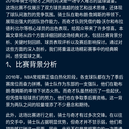
2016年骑士与奇才之间的对决是一场令人难忘的篮球盛宴。
这场比赛不仅展示了双方球员高超的技艺和战术思维，还体现
了球队间激烈的竞争氛围。骑士队在勒布朗·詹姆斯的带领下，
展现出强大的团队协作能力，而奇才队则凭借约翰·沃尔和布拉
德利·比尔等核心球员的出色表现，给观众带来了许多惊喜。本
篇文章将从四个方面详细回顾这场经典对决，包括比赛背景分
析、关键时刻回顾、球员表现评析以及赛后影响探讨。通过对
这些方面的深入剖析，我们将重温这场精彩赛事中的经典瞬
间，感受篮球之美。
1、比赛背景分析
2016年，NBA常规赛正值白热化阶段，各支球队都在为了季后
赛席位而奋力拼搏。骑士队作为东部的一支强队，他们在勒布
朗·詹姆斯的率领下状态火热。而奇才队虽然经历了一些起伏，
但凭借年轻球员们的努力，他们也在争取季后赛资格。这一背
景为两队之间的较量增添了不少悬念和期待。
此外，这场比赛进行之前，骑士与奇才有过多次交锋。在以往
的交手中，骑士队占据明显优势，但奇才并不甘示弱，他们希
望能够打破这一局面。因此，此役不仅是常规赛中的一次普通