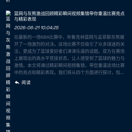
篮网与灰熊激战回顾精彩瞬间视频集锦带你重温比赛亮点
与精彩表现
2026-06-21 10:04:25
在最新的一场NBA比赛中，布鲁克林篮网与孟菲斯灰熊展
开了一场激烈的对决。这场比赛不仅吸引了众多球迷的关
注，更成为了篮球爱好者们津津乐道的话题。双方在赛场
上展现出的高水平竞技状态，让人感受到了篮球的魅力与
激情。本文将通过精彩瞬间视频集锦，带您重温这场比赛
中的亮点和精彩表现。我们将从四个方面进行探讨，包...
阅读