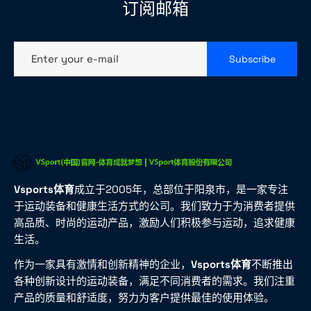
订阅邮箱
Enter your e-mail
Subscribe
Vsports体育
成立于2005年，总部位于阳泉市，是一家专注
于运动装备和健康生活方式的公司。我们致力于为消费者提供
高品质、时尚的运动产品，激励人们积极参与运动，追求健康
生活。
作为一家具有激情和创新精神的企业，
Vsports体育
不断推出
各种创新设计的运动装备，满足不同消费者的需求。我们注重
产品的质量和舒适度，努力为客户提供最佳的使用体验。