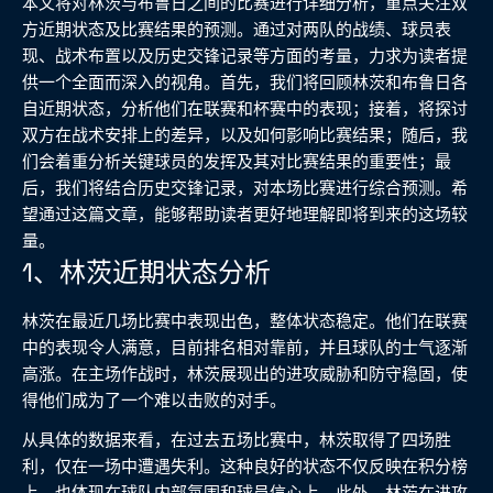
本文将对林茨与布鲁日之间的比赛进行详细分析，重点关注双
方近期状态及比赛结果的预测。通过对两队的战绩、球员表
现、战术布置以及历史交锋记录等方面的考量，力求为读者提
供一个全面而深入的视角。首先，我们将回顾林茨和布鲁日各
自近期状态，分析他们在联赛和杯赛中的表现；接着，将探讨
双方在战术安排上的差异，以及如何影响比赛结果；随后，我
们会着重分析关键球员的发挥及其对比赛结果的重要性；最
后，我们将结合历史交锋记录，对本场比赛进行综合预测。希
望通过这篇文章，能够帮助读者更好地理解即将到来的这场较
量。
1、林茨近期状态分析
林茨在最近几场比赛中表现出色，整体状态稳定。他们在联赛
中的表现令人满意，目前排名相对靠前，并且球队的士气逐渐
高涨。在主场作战时，林茨展现出的进攻威胁和防守稳固，使
得他们成为了一个难以击败的对手。
从具体的数据来看，在过去五场比赛中，林茨取得了四场胜
利，仅在一场中遭遇失利。这种良好的状态不仅反映在积分榜
上，也体现在球队内部氛围和球员信心上。此外，林茨在进攻