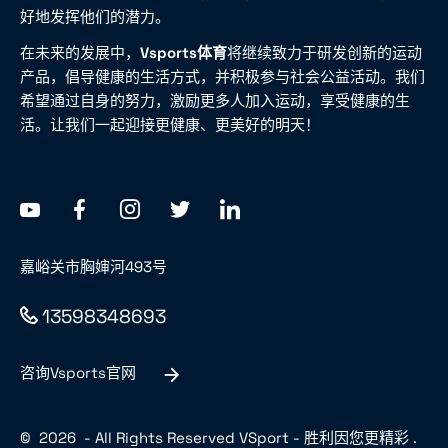
好地发挥他们的潜力。
在未来的发展中，
Vsports体育
将继续致力于研发创新的运动
产品，倡导健康的生活方式，并积极参与社会公益活动。我们
希望通过自身的努力，激励更多人加入运动，享受健康的生
活。让我们一起迎接更健康、更美好的明天！
嘉峪关市胸婶河493号
13598348693
咨询Vsports官网
©
2026
- All Rights Reserved
VSport - 胜利因您更精彩
.