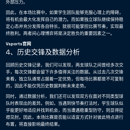
外部压力。
因此，在本场比赛中，如果学生团队能够克服心理上的障碍，
将有机会最大化发挥自己的潜力。而如果独立球队继续保持稳
定心态并充分发挥各自特长，就很可能掌控比赛节奏，实现最
终胜利。两者间心理博弈将是决定胜负的重要因素之一。
Vsports官网
4、历史交锋及数据分析
回顾历史交锋记录，我们可以发现，两支球队之间曾经多次交
手，每次交锋都会留下许多值得关注的数据。从过去几次交锋
来看，独立队通常占据着一定优势，但每场比赛都是不可复制
的，因此不能仅凭历史数据判断未来走势。
同时，通过数据分析，我们还可以发现双方在面对不同类型球
队时表现出的差异。例如，当遇到快节奏打法时，学生球队似
乎能更好地适应并找到机会，而当遭遇稳重型防守，则显得捉
襟见肘。因此，本场比赛是否能以适宜方式针对彼此特点进行
布置，将直接影响最终结果。