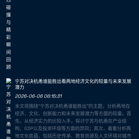
宁苏对决杭甬谁能胜出看两地经济文化的较量与未来发展
潜力
2026-06-06 06:15:31
本文将围绕“宁苏对决杭甬谁能胜出”的主题，分析两地在
经济、文化、创新能力和未来发展潜力等方面的较量。首
先，从经济实力的比较入手，探讨宁苏与杭甬在产业结
构、GDP以及投资环境等方面的异同；其次，着重分析两
地文化底蕴，包括历史传承、教育资源及人文环境对城市