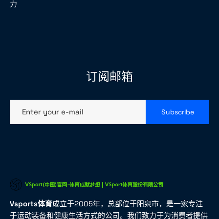
订阅邮箱
Enter your e-mail
Subscribe
Vsports体育
成立于2005年，总部位于阳泉市，是一家专注
于运动装备和健康生活方式的公司。我们致力于为消费者提供