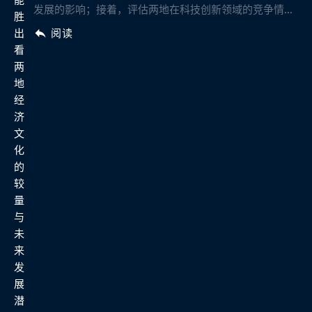
发展的影响；接着，评估两地在科技创新领域的竞争情...
阅读