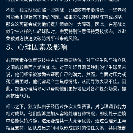
不过，独立队也面临一些挑战，比如随着年龄增长，一些老将
可能会出现状态下滑的问题。如果无法及时调整阵容或战略，
那么这可能会成为他们提升绩效的一大障碍。因此，在迎战类
似学生这样的年轻球队时，需要特别注意保持竞技状态，以避
免被对方快速突破防线所带来的风险。
3、心理因素及影响
心理因素在体育竞技中占据着重要地位，对于学生队与独立队
之间的较量而言尤其如此。对于年轻且渴望胜利的学生球员来
说，他们经常被激励去证明自己的潜力。然而，当面对压力或
落后局面时，他们容易产生焦虑情绪，从而导致表现不佳。因
此，加强心理辅导可以帮助他们更好地应对各种复杂场景，提
高抗压能力。
相比之下，独立队由于经历过多次大型赛事，对心理调节能力
相对成熟。他们能够更加从容地处理各种情况，即使处于逆境
中也能保持冷静，这无疑是其一大竞争优势。通过合理分工与
相互支持，团队成员之间可以形成良好的信任关系，共同抵御