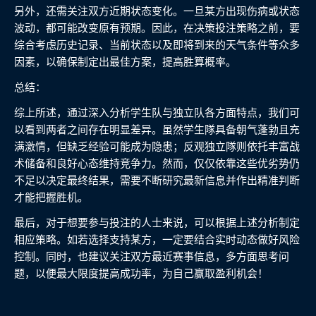
另外，还需关注双方近期状态变化。一旦某方出现伤病或状态
波动，都可能改变原有预期。因此，在决策投注策略之前，要
综合考虑历史记录、当前状态以及即将到来的天气条件等众多
因素，以确保制定出最佳方案，提高胜算概率。
总结：
综上所述，通过深入分析学生队与独立队各方面特点，我们可
以看到两者之间存在明显差异。虽然学生隊具备朝气蓬勃且充
满激情，但缺乏经验可能成为隐患；反观独立隊则依托丰富战
术储备和良好心态维持竞争力。然而，仅仅依靠这些优劣势仍
不足以决定最终结果，需要不断研究最新信息并作出精准判断
才能把握胜机。
最后，对于想要参与投注的人士来说，可以根据上述分析制定
相应策略。如若选择支持某方，一定要结合实时动态做好风险
控制。同时，也建议关注双方最近赛事信息，多方面思考问
题，以便最大限度提高成功率，为自己赢取盈利机会！