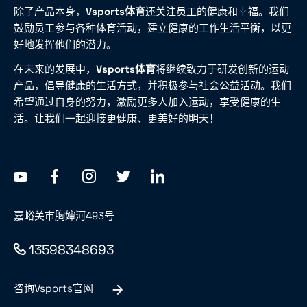
除了产品本身，
Vsports体育
还关注员工的健康和幸福。我们
鼓励员工参与各种体育活动，建立健康的工作生活平衡，以更
好地发挥他们的潜力。
在未来的发展中，
Vsports体育
将继续致力于研发创新的运动
产品，倡导健康的生活方式，并积极参与社会公益活动。我们
希望通过自身的努力，激励更多人加入运动，享受健康的生
活。让我们一起迎接更健康、更美好的明天！
嘉峪关市胸婶河493号
13598348693
咨询Vsports官网