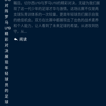
瞩目。切尔西U19与罗马U19的精彩对决，无疑为我们展
现了这一代少年的足球才华与激情。这场比赛不仅是两
支球队青训体系的一次较量，更是年轻球员们展示自我
的绝佳机会。双方在比赛中都展现出了出色的战术素养
和个人能力，让人看到了未来足球的希望。从进攻到防
守，从...
阅读