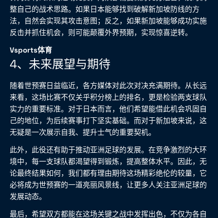
整自己的战术思路。如果日本能够找到破解新加坡防线的方
法，自然会实现其攻击意图；反之，如果新加坡能够成功实施
反击并抓住机会，则可能颠覆外界预期，实现惊喜逆转。
Vsports体育
4、未来展望与期待
随着世预赛日益临近，各方媒体对此次对决充满期待。从长远
来看，这场比赛不仅关乎积分榜上的排名，更是检验两支球队
实力的重要标准。对于日本而言，他们希望能借此机会巩固自
己的地位，为后续赛事打下坚实基础。而对于新加坡来说，这
无疑是一次展示自我、提升士气的重要契机。
此外，此役还有助于推动亚洲足球的发展。在竞争激烈的大环
境中，每一支球队都渴望得到锻炼，提高整体水平。因此，无
论最终结果如何，我们都有理由期待这场精彩绝伦的较量，它
必将成为世预赛的一道亮丽风景线，让更多人关注亚洲足球的
发展动态。
最后，希望双方都能在这场关键之战中发挥出色，不仅为各自