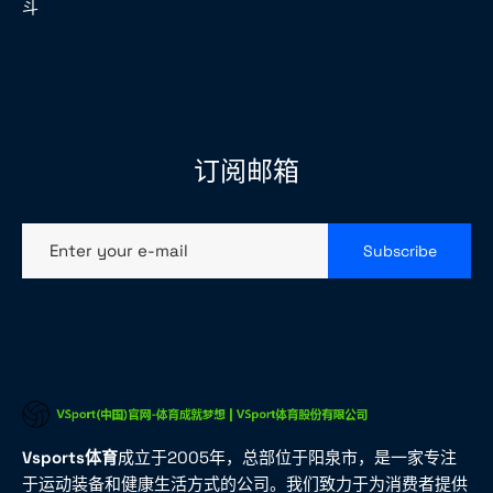
订阅邮箱
Enter your e-mail
Subscribe
Vsports体育
成立于2005年，总部位于阳泉市，是一家专注
于运动装备和健康生活方式的公司。我们致力于为消费者提供