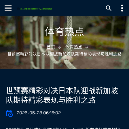
体育热点
首页
体育热点
世预赛精彩对决日本队迎战新加坡队期待精彩表现与胜利之路
世预赛精彩对决日本队迎战新加坡
队期待精彩表现与胜利之路
2026-05-28 06:16:02