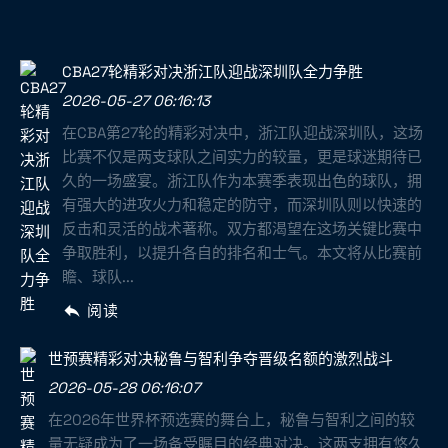
CBA27轮精彩对决浙江队迎战深圳队全力争胜
2026-05-27 06:16:13
在CBA第27轮的精彩对决中，浙江队迎战深圳队，这场
比赛不仅是两支球队之间实力的较量，更是球迷期待已
久的一场盛宴。浙江队作为本赛季表现出色的球队，拥
有强大的进攻火力和稳定的防守，而深圳队则以快速的
反击和灵活的战术著称。双方都渴望在这场关键比赛中
争取胜利，以提升各自的排名和士气。本文将从比赛前
瞻、球队...
阅读
世预赛精彩对决秘鲁与智利争夺晋级名额的激烈战斗
2026-05-28 06:16:07
在2026年世界杯预选赛的舞台上，秘鲁与智利之间的较
量无疑成为了一场备受瞩目的经典对决。这两支拥有悠久