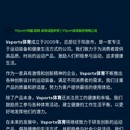
Vsports体育
成立于2005年，总部位于阳泉市，是一家专注
于运动装备和健康生活方式的公司。我们致力于为消费者提供
高品质、时尚的运动产品，激励人们积极参与运动，追求健康
生活。
作为一家具有激情和创新精神的企业，
Vsports体育
不断推出
各种创新设计的运动装备，满足不同消费者的需求。我们注重
产品的质量和舒适度，努力为客户提供最佳的使用体验。
除了产品本身，
Vsports体育
还关注员工的健康和幸福。我们
鼓励员工参与各种体育活动，建立健康的工作生活平衡，以更
好地发挥他们的潜力。
在未来的发展中，
Vsports体育
将继续致力于研发创新的运动
产品，倡导健康的生活方式，并积极参与社会公益活动。我们