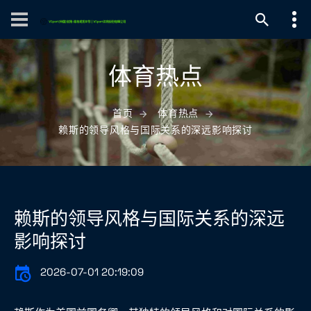
体育热点
首页
体育热点
赖斯的领导风格与国际关系的深远影响探讨
赖斯的领导风格与国际关系的深远
影响探讨
2026-07-01 20:19:09