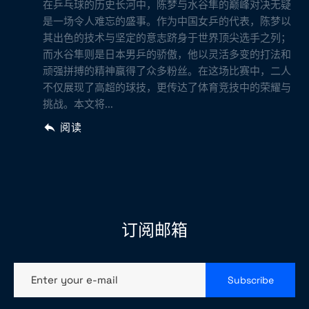
在乒乓球的历史长河中，陈梦与水谷隼的巅峰对决无疑
是一场令人难忘的盛事。作为中国女乒的代表，陈梦以
其出色的技术与坚定的意志跻身于世界顶尖选手之列；
而水谷隼则是日本男乒的骄傲，他以灵活多变的打法和
顽强拼搏的精神赢得了众多粉丝。在这场比赛中，二人
不仅展现了高超的球技，更传达了体育竞技中的荣耀与
挑战。本文将...
阅读
订阅邮箱
Enter your e-mail
Subscribe