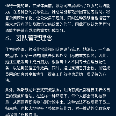
值得一提的是，在媒体面前，赖斯同样展现出了超强的话语能
力。在各种新闻发布会上，她总是能够巧妙回答记者提问，将
复杂问题简单化，让公众易于理解。同时这种透明度也增强了
民众对政府活动及政策实施效果的信任，因此可以认为优异沟
通能力是赖斯成功的重要组成部分。
3、团队管理理念
作为国务卿，赖斯非常重视团队建设与管理。她深知，一个高
效运作、团结一致的团队是实现外交目标的重要保障。因此，
她注重激发每个成员潜力，根据每个人不同专长合理分配任
务，以达到最佳工作效果。同时，通过定期召开会议，加强成
员间的信息共享和协作，提高工作效率也是她一贯坚持的方
法。
此外，赖斯鼓励开放式交流氛围，让所有成员都能自由表达自
己的观点和看法。在这样一种环境下，每个人都会感到被尊
重，从而愿意积极参与到讨论中来。这种做法不仅增强了员工
归属感，也极大地提升了整体创新能力，对于推动外交政策发
展起到了积极作用。