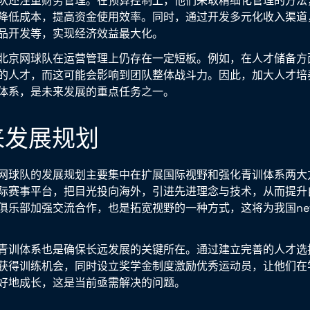
队还注重财务管理。在预算控制上，他们采取精细化管理的方法
降低成本，提高资金使用效率。同时，通过开发多元化收入渠道
品开发等，实现经济效益最大化。
北京网球队在运营管理上仍存在一定短板。例如，在人才储备方
的人才，而这可能会影响到团队整体战斗力。因此，加大人才培
体系，是未来发展的重点任务之一。
来发展规划
网球队的发展规划主要集中在扩展国际视野和强化青训体系两大
际赛事平台，把目光投向海外，引进先进理念与技术，从而提升
俱乐部加强交流合作，也是拓宽视野的一种方式，这将为我国netb
青训体系也是确保长远发展的关键所在。通过建立完善的人才选
获得训练机会，同时设立奖学金制度激励优秀运动员，让他们在
好地成长，这是当前亟需解决的问题。