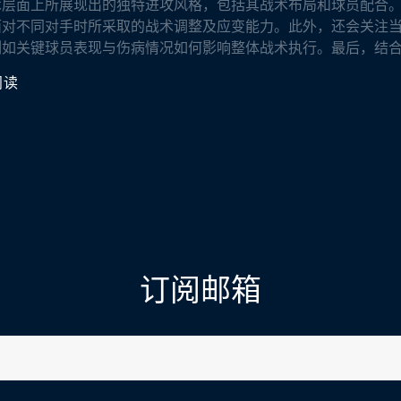
术层面上所展现出的独特进攻风格，包括其战术布局和球员配合
面对不同对手时所采取的战术调整及应变能力。此外，还会关注
如关键球员表现与伤病情况如何影响整体战术执行。最后，结合..
阅读
订阅邮箱
l