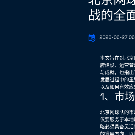
战的全
2026-06-27 06
本文旨在对北京
牌建设、运营管
与成就，也指出
发展过程中的重
以及如何有效应
1、市
北京网球队的市
仅要服务于本地
略必须具备灵活
的发展方向，以