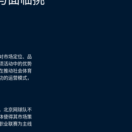
对市场定位、品
项活动中的优势
在推动社会体育
功的运营模式，
，北京网球队不
体使得其市场策
职业联赛为主线