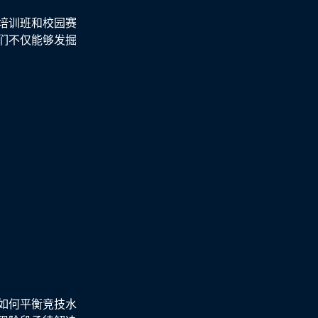
培训班和校园赛
们不仅能够发掘
如何平衡竞技水