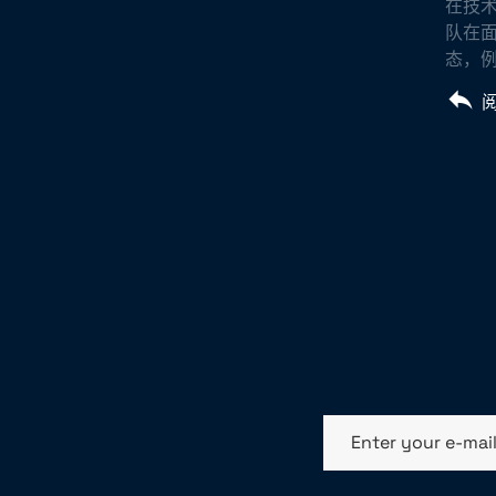
在技
队在
态，例
Enter your e-mai