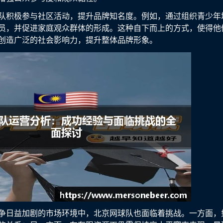
队积极参与社区活动，提升品牌知名度。例如，通过组织青少年
员，并促进家庭观众群体的形成。这种自下而上的方式，使得他
创造广泛的社会影响力，提升整体品牌形象。
争日益加剧的市场环境中，北京网球队也面临着挑战。一方面，