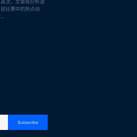
。其次，文章将分析该
当前比赛中的热点动
.
Subscribe