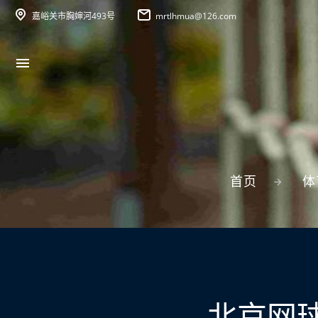
嘉峪关市胸婶河493号
mrtlhmua@126.com
首页
体
北京网