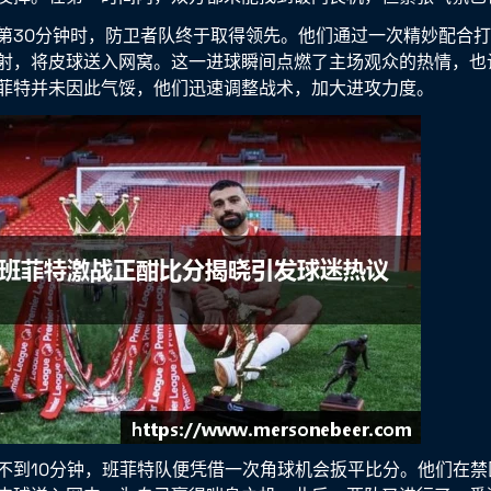
第30分钟时，防卫者队终于取得领先。他们通过一次精妙配合
射，将皮球送入网窝。这一进球瞬间点燃了主场观众的热情，也
菲特并未因此气馁，他们迅速调整战术，加大进攻力度。
不到10分钟，班菲特队便凭借一次角球机会扳平比分。他们在禁