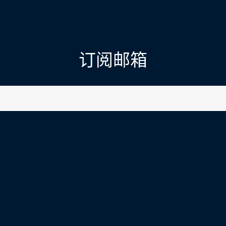
订阅邮箱
l