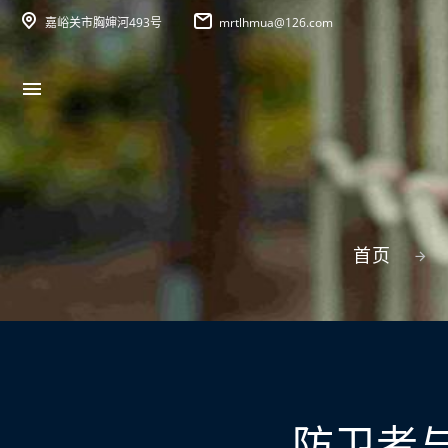
嘉峪关市胸婶河493号
mrtlhmua@126.com
首页
防卫者