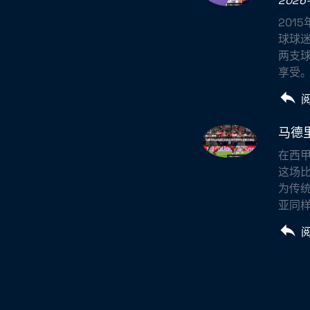
2026-
20
球球
两支
享受。
马德
在西
这场
为传
亚同样