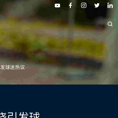
引发球迷热议
晓引发球