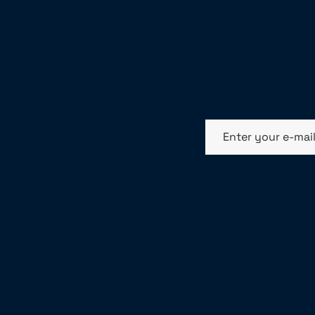
Enter your e-mai