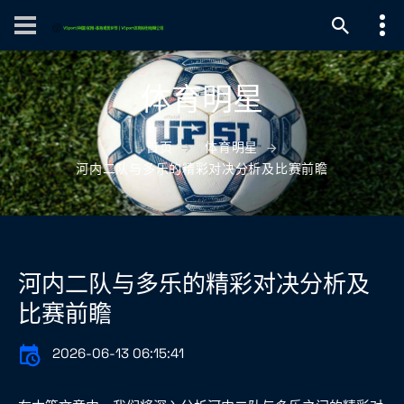
体育明星
首页
体育明星
河内二队与多乐的精彩对决分析及比赛前瞻
河内二队与多乐的精彩对决分析及
比赛前瞻
2026-06-13 06:15:41