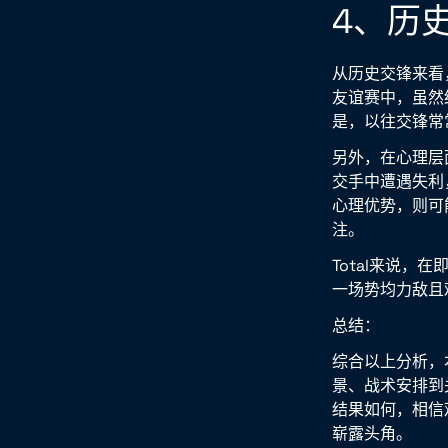
4、历
从历史交锋来看
友谊赛中，虽然
是，以往交锋常
另外，在心理层
交手中遭遇失利
心理优势，则可
注。
Total来说
一场势均力敌且
总结：
综合以上分析，
景、战术安排到
结果如何，相信
崭露头角。