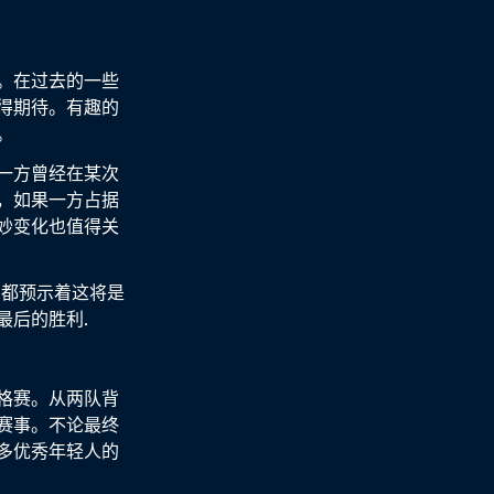
。在过去的一些
得期待。有趣的
。
一方曾经在某次
，如果一方占据
妙变化也值得关
，都预示着这将是
最后的胜利.
格赛。从两队背
赛事。不论最终
多优秀年轻人的