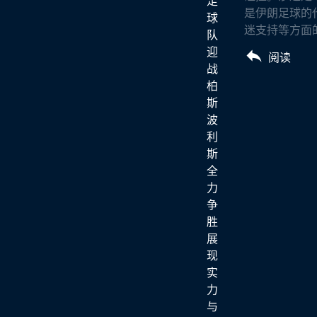
是伊朗足球的
迷支持等方面的
阅读