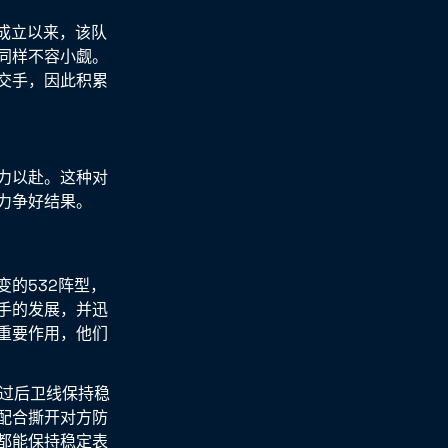
年成立以来，该队
同样不容小觑。
交手，因此积累
力以赴。这种对
力争好结果。
的532阵型，
手的发展，并迅
重要作用，他们
通过后卫线保持稳
配合撕开对方防
都能保持稳定表