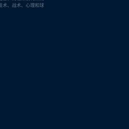
技术、战术、心理和球