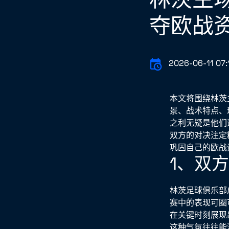
夺欧战
2026-06-11 07:
本文将围绕林茨
景、战术特点、
之利无疑是他们
双方的对决注定
巩固自己的欧战
1、双
林茨足球俱乐部
赛中的表现可圈
在关键时刻展现
这种气氛往往能