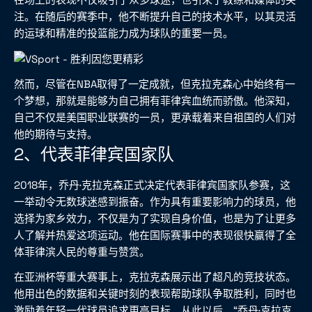
注。在随后的赛季中，他不断提升自己的技术水平，以其灵活
的运球和精准的投篮能力成为球队的重要一员。
然而，尽管在NBA取得了一定成就，但克拉克森心中始终有一
个梦想，那就是能够为自己拥有菲律宾血统而骄傲。他深知，
自己不仅是美国职业联赛的一员，更承载着来自祖国的人们对
他的期待与支持。
2、代表菲律宾国家队
2018年，乔丹·克拉克森正式决定代表菲律宾国家队参赛，这
一举动令无数球迷感到振奋。作为具有重要影响力的球员，他
选择为家乡效力，不仅是为了实现自身价值，也是为了让更多
人了解并热爱这项运动。他在国际赛事中的表现很快赢得了全
体菲律滨人民的尊重与赞赏。
在亚洲杯等重大赛事上，克拉克森展示出了超凡的竞技状态。
他用出色的数据和关键时刻的表现帮助球队争取胜利，同时也
激励着年轻一代球员追求更高目标。从此以后，“乔丹·克拉克