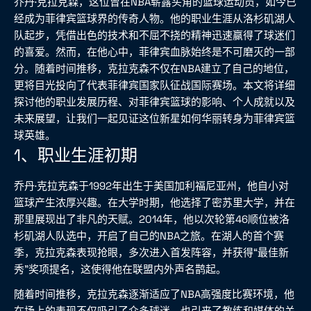
乔丹·克拉克森，这位曾在NBA崭露头角的篮球运动员，如今已
经成为菲律宾篮球界的传奇人物。他的职业生涯从洛杉矶湖人
队起步，凭借出色的技术和不屈不挠的精神迅速赢得了球迷们
的喜爱。然而，在他心中，菲律宾血脉始终是不可磨灭的一部
分。随着时间推移，克拉克森不仅在NBA建立了自己的地位，
更将目光投向了代表菲律宾国家队征战国际赛场。本文将详细
探讨他的职业发展历程、对菲律宾篮球的影响、个人成就以及
未来展望，让我们一起见证这位新星如何华丽转身为菲律宾篮
球英雄。
1、职业生涯初期
乔丹·克拉克森于1992年出生于美国加利福尼亚州，他自小对
篮球产生浓厚兴趣。在大学时期，他选择了密苏里大学，并在
那里展现出了非凡的天赋。2014年，他以次轮第46顺位被洛
杉矶湖人队选中，开启了自己的NBA之旅。在湖人的首个赛
季，克拉克森表现抢眼，多次进入首发阵容，并获得“最佳新
秀”奖项提名，这使得他在联盟内外声名鹊起。
随着时间推移，克拉克森逐渐适应了NBA高强度比赛环境，他
在场上的表现不仅吸引了众多球迷，也引来了教练和媒体的关