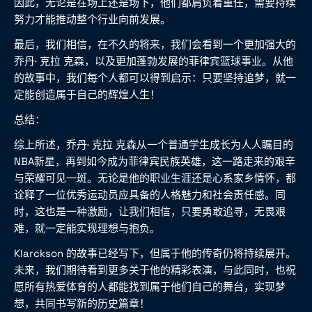
因此，无论是在场上还是场下，他们都肩负着重任，需要持续
努力才能推动整个行业向前发展。
最后，我们相信，在不久的将来，我们会看到一个更加强大的
乔丹· 克拉 克森，以及更加蓬勃发展的菲律宾篮球事业。从他
的故事中，我们每个人都可以得到启示：只要坚持追梦，就一
定能创造属于自己的辉煌人生！
总结：
综上所述，乔丹· 克拉 克森从一个普通学生成长为人人瞩目的
NBA新星，再到如今成为菲律宾民族英雄，这一路走来的艰辛
与荣耀可见一斑。无论是他的职业生涯还是心系家乡情怀，都
诠释了一位优秀运动员应具备的人格魅力和社会责任感。同
时，这也是一种激励，让我们相信，只要勇敢追寻，无畏艰
难，就一定能实现理想与抱负。
Klarckson 的故事已经写下，但属于他的传奇仍将持续展开。
未来，我们期待看到更多关于他的精彩表演，与此同时，也祝
愿所有热爱体育的人都能找到属于他们自己的舞台，实现梦
想，共同书写新的历史篇章！