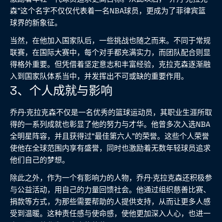
森”这个名字不仅仅代表着一名NBA球员，更成为了菲律宾篮
球界的新象征。
当然，在他加入国家队后，一些挑战也随之而来。不同于常规
联赛，在国际大赛中，每个对手都充满实力，而团队配合则显
得格外重要。但凭借着坚定意志和丰富经验，克拉克森逐渐融
入到国家队体系当中，并发挥出不可或缺的重要作用。
3、个人成就与影响
乔丹·克拉克森不仅是一名优秀的篮球运动员，其职业生涯所取
得的一系列成就也彰显了他的努力与才华。他曾多次入选NBA
全明星阵容，并且获得过“最佳第六人”的荣誉。这些个人荣誉
使他在全球范围内享有盛誉，同时也激励着无数年轻球员追求
他们自己的梦想。
除此之外，作为一个有影响力的人物，乔丹·克拉克森还积极参
与公益活动，用自己的力量回馈社会。他通过组织慈善比赛、
捐款等方式，为那些需要帮助的人提供支持，从而让更多人感
受到温暖。这种责任感与使命感，使他更加深入人心，也进一