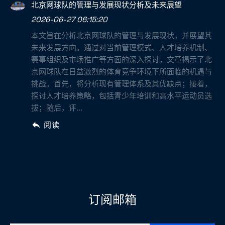
北京网球队的管理与发展现状分析及未来展望
2026-06-27 06:15:20
本文旨在分析北京网球队的管理与发展现状，并展望其
未来发展方向。通过对当前管理模式、人才培养机制、
赛事组织及市场推广等方面的深入探讨，文章揭示了北
京网球队在日益激烈的体育竞争环境下所面临的机遇与
挑战。首先，将分析现有管理体系及其优缺点；接着，
探讨人才培养策略，包括青少年培训和高水平运动员选
拔；随后，评...
阅读
订阅邮箱