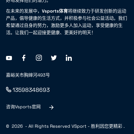
好地发挥他们的潜力。
在未来的发展中，
Vsports体育
将继续致力于研发创新的运动
产品，倡导健康的生活方式，并积极参与社会公益活动。我们
希望通过自身的努力，激励更多人加入运动，享受健康的生
活。让我们一起迎接更健康、更美好的明天！
嘉峪关市胸婶河493号
13598348693
咨询Vsports官网
©
2026
- All Rights Reserved
VSport - 胜利因您更精彩
.