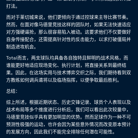
打法。
而对于莱切城来说，他们更倾向于通过控球来主导比赛节奏。
然而，在面对像马德里竞技这样的团队时，如果无法快速适应
对方强硬逼抢，那么很容易陷入被动。这要求他们不仅要做好
自身传接配合，还需提高针对性的反击能力，以求打破僵局并
制造进攻机会。
Total而言，两支球队均具备各自独特且鲜明的战术风格，而
谁能更好地适应现场变化、执行计划，将直接关系到最终结
果。因此，在这场实用与技术博弈交织之际，我们期待看到双
方教练如何调兵遣将以及临场指挥，以便争取最后胜利。
总结：
综上所述，根据近期状态、历史交锋记录、球员个人表现以及
战术布局等多个维度进行分析后，我们可以看出此次较量中，
马德里竞技似乎具有更加明显的优势。然而足球作为一种不可
预测性极强的运动，也许会因为某些意外情况而改变原本预计
的发展方向，因此我们不能完全排除任何潜在可能性。