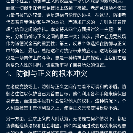
在当今社会，防御与正义的较量是一场引人深思的激烈对决，
而这一切似乎在老虎竞技场上达到了极致。老虎竞技场不仅是
力量与技巧的较量，更是道德与伦理的碰撞。在这里，防御者
代表着自我保护和生存的本能，而追求正义的一方则象征着理
想与信仰之间的挣扎。本文将从四个方面探讨这一主题：首
先，分析防御与正义之间的根本冲突；其次，探讨老虎竞技场
作为道德试金石的重要性；第三，反思个体选择在防御与正义
中的角色；最后，总结这种对抗所带来的启示。这场较量不仅
仅是一场肉体上的斗争，更是一种精神上的探索，让我们在理
解复杂人性的同时，也重新审视了自身所处的位置。
1、防御与正义的根本冲突
在老虎竞技场上，防御与正义之间存在着不可调和的矛盾。防
御者往往以保护自己为首要目标，他们利用各种手段来确保自
身安全，而这些手段有时会侵犯他人的权利。这种情况下，个
人利益被置于集体利益之上，使得正义常常变得模糊不清。
另一方面，追求正义的人则认为，无论是在何种情况下，都应
该遵循道德法规和社会期望。他们希望通过改变现状来实现更
大的公平，但这往往导致冲突升级。当个人利益遭遇集体价值